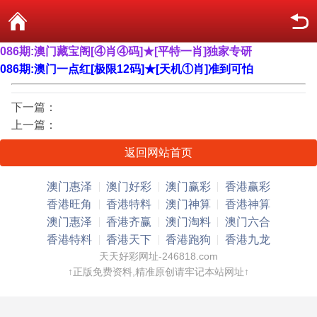
086期:澳门藏宝阁[④肖④码]★[平特一肖]独家专研
086期:澳门一点红[极限12码]★[天机①肖]准到可怕
下一篇：
上一篇：
返回网站首页
澳门惠泽
澳门好彩
澳门赢彩
香港赢彩
香港旺角
香港特料
澳门神算
香港神算
澳门惠泽
香港齐赢
澳门淘料
澳门六合
香港特料
香港天下
香港跑狗
香港九龙
天天好彩网址-246818.com
↑正版免费资料,精准原创请牢记本站网址↑